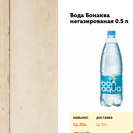
Вода Бонаква
негазированая 0.5 л
навынос
доставка
1р.
20к.
1р.
20к.