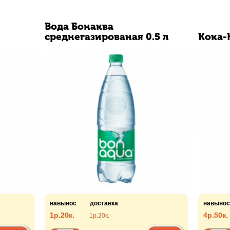
Вода Бонаква
среднегазированая 0.5 л
Кока-К
навынос
доставка
навынос
1р.
20к.
4р.
50к.
1р.
20к.