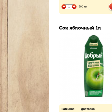
500 мл
Сок яблочный 1л
навынос
доставка