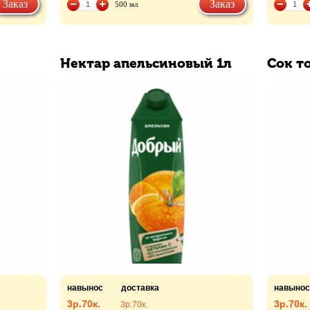
Заказ
Заказ
500 мл
Нектар апельсиновый 1л
Сок т
навынос
доставка
навынос
3р.
70к.
3р.
70к.
3р.
70к.