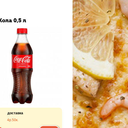
ола 0,5 л
доставка
4р.
50к.