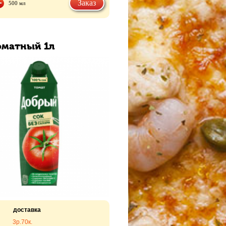
Заказ
500 мл
оматный 1л
доставка
3р.
70к.