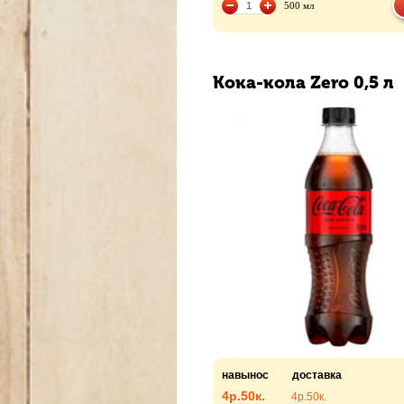
500 мл
Кока-кола Zero 0,5 л
навынос
доставка
4р.
50к.
4р.
50к.